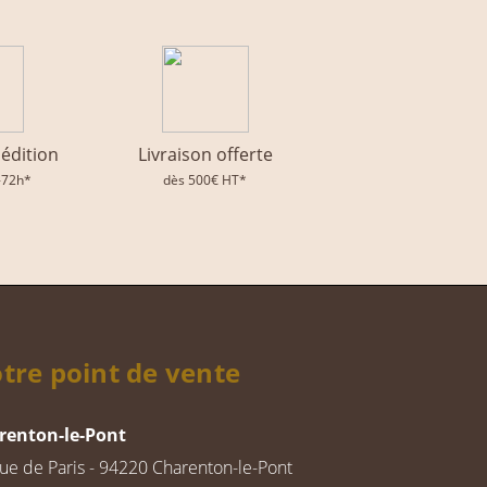
pédition
Livraison offerte
-72h*
dès 500€ HT*
tre point de vente
renton-le-Pont
rue de Paris - 94220 Charenton-le-Pont