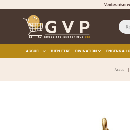
Ventes réserv
ACCUEIL
BIEN ÊTRE
DIVINATION
ENCENS & L
Accueil
|