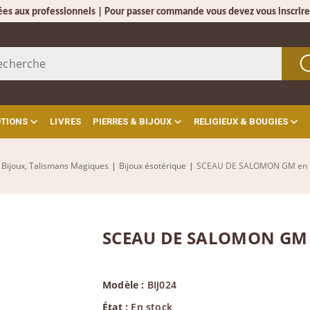
ées aux professionnels | Pour passer commande vous devez vous inscrire
OTIONS
LIVRES
PIERRES & BIJOUX
RELIGIEUX & BOUGIES
Bijoux, Talismans Magiques
|
Bijoux ésotérique
|
SCEAU DE SALOMON GM en P
SCEAU DE SALOMON GM 
Modèle :
BIJ024
État :
En stock