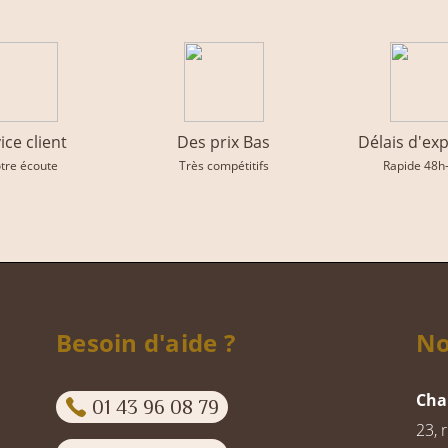
ice client
Des prix Bas
Délais d'ex
otre écoute
Très compétitifs
Rapide 48h
Besoin d'aide ?
No
Cha
01 43 96 08 79
23, 