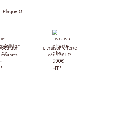
n Plaqué Or
xpédition
Livraison offerte
urs ouvrés
dès 500€ HT*