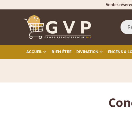
Ventes réserv
ACCUEIL
BIEN ÊTRE
DIVINATION
ENCENS & L
Con