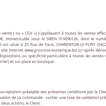
 vente ( ou « CGV ») s'appliquent à toutes les ventes effe
€, immatriculée sous le SIREN 919090126, dont le numé
l est situé à 23 Rue de Paris, CHARENTON-LE-PONT (94220)
 site Internet www.grossiste-esoterique.biz (ci–après déno
positions ou spécificité particulière à toutes les ventes 
rier) et sur place en boutique.
cceptation préalable des présentes conditions par le Clien
lisation de sa commande - cocher une case de validation prév
eux actions, le Client :