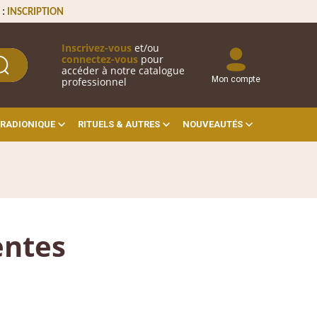
 :
INSCRIPTION
Inscrivez-vous
et/ou
connectez-vous
pour
accéder à notre catalogue
Mon compte
professionnel
RADIONIQUE
RITUELS & AUTRES
NOUVEAUTÉS
entes