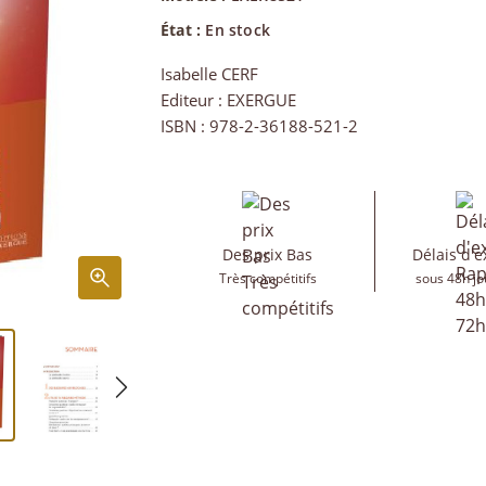
État :
En stock
Isabelle CERF
Editeur : EXERGUE
ISBN : 978-2-36188-521-2
Des prix Bas
Délais d'e
Très compétitifs
sous 48h jo