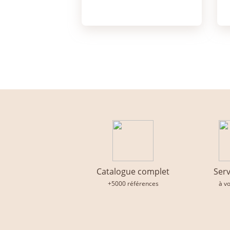
Catalogue complet
Serv
+5000 références
à v