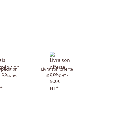
xpédition
Livraison offerte
urs ouvrés
dès 500€ HT*