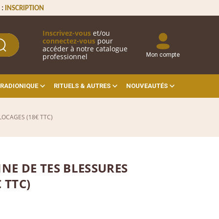
 :
INSCRIPTION
Inscrivez-vous
et/ou
connectez-vous
pour
accéder à notre catalogue
Mon compte
professionnel
RADIONIQUE
RITUELS & AUTRES
NOUVEAUTÉS
LOCAGES (18€ TTC)
NE DE TES BLESSURES
 TTC)