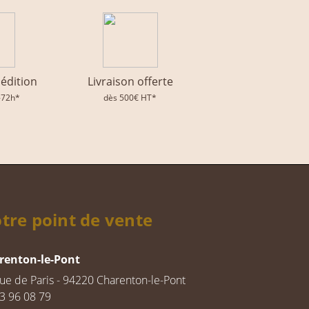
pédition
Livraison offerte
-72h*
dès 500€ HT*
tre point de vente
renton-le-Pont
rue de Paris - 94220 Charenton-le-Pont
3 96 08 79