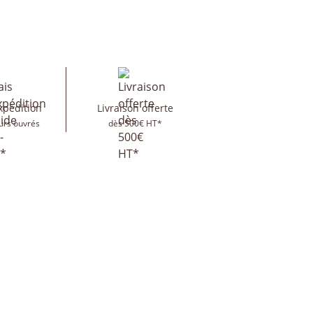
xpédition
Livraison offerte
urs ouvrés
dès 500€ HT*