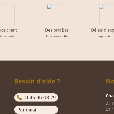
ice client
Des prix Bas
Délais d'ex
otre écoute
Très compétitifs
Rapide 48h
Besoin d'aide ?
No
Cha
01 43 96 08 79
23, 
01 4
Par email