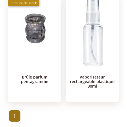
Rupture de stock
brûle parfum
vaporisateur
pentagramme
rechargeable plastique
30ml
1